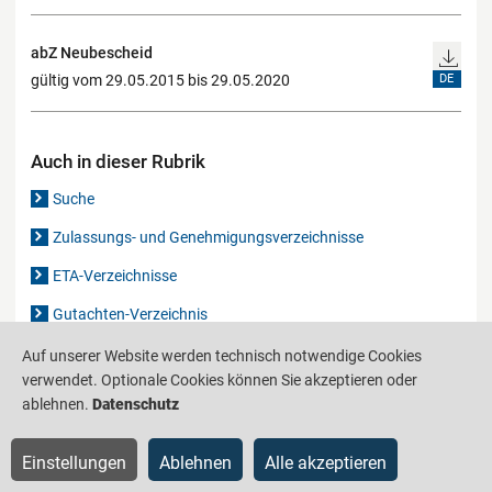
abZ Neubescheid
gültig vom 29.05.2015 bis 29.05.2020
DE
Auch in dieser Rubrik
Suche
Zulassungs- und Genehmigungsverzeichnisse
ETA-Verzeichnisse
Gutachten-Verzeichnis
Auf unserer Website werden technisch notwendige Cookies
verwendet. Optionale Cookies können Sie akzeptieren oder
Produktinformationsstelle für das Bauwesen
IS-ARGEBAU
ablehnen.
Datenschutz
Barrierefreiheit
Datenschutz
Impressum
Sitemap
Einstellungen
Ablehnen
Alle akzeptieren