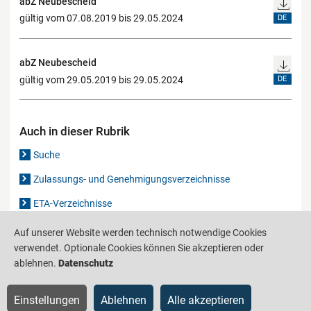
abZ Neubescheid
gültig vom 07.08.2019 bis 29.05.2024
DE
abZ Neubescheid
gültig vom 29.05.2019 bis 29.05.2024
DE
Auch in dieser Rubrik
Suche
Zulassungs- und Genehmigungsverzeichnisse
ETA-Verzeichnisse
Gutachten-Verzeichnis
Auf unserer Website werden technisch notwendige Cookies
verwendet. Optionale Cookies können Sie akzeptieren oder
ablehnen.
Datenschutz
Produktinformationsstelle für das Bauwesen
IS-ARGEBAU
Einstellungen
Ablehnen
Alle akzeptieren
Barrierefreiheit
Datenschutz
Impressum
Sitemap