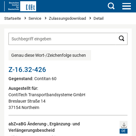
Suchen
Sie sind hier
Startseite
Service
Zulassungsdownload
Detail
Such
Genau diese Wort-/Zeichenfolge suchen
Z-16.32-426
Gegenstand:
Contitan 60
Ausgestellt für:
ContiTech Transportbandsysteme GmbH
Breslauer Straße 14
37154 Northeim
abZ+aBG Änderung-, Ergänzung- und
Verlängerungsbescheid
DE