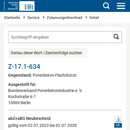
Suchen
Sie sind hier
Startseite
Service
Zulassungsdownload
Detail
Such
Genau diese Wort-/Zeichenfolge suchen
Z-17.1-634
Gegenstand:
Porenbeton-Flachstürze
Ausgestellt für:
Bundesverband Porenbetonindustrie e. V.
Kochstraße 6-7
10969 Berlin
abZ+aBG Neubescheid
gültig vom 02.07.2023 bis 02.07.2028
DE