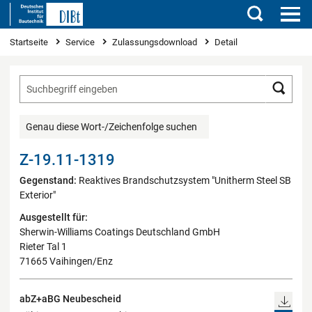
Suchen
Sie sind hier
Startseite
Service
Zulassungsdownload
Detail
Such
Genau diese Wort-/Zeichenfolge suchen
Z-19.11-1319
Gegenstand:
Reaktives Brandschutzsystem "Unitherm Steel SB
Exterior"
Ausgestellt für:
Sherwin-Williams Coatings Deutschland GmbH
Rieter Tal 1
71665 Vaihingen/Enz
abZ+aBG Neubescheid