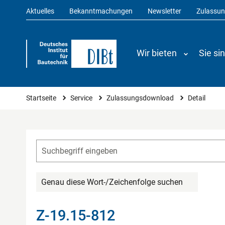
Aktuelles
Bekanntmachungen
Newsletter
Zulassu
Wir bieten
Sie si
Sie sind hier
Startseite
Service
Zulassungsdownload
Detail
Genau diese Wort-/Zeichenfolge suchen
Z-19.15-812