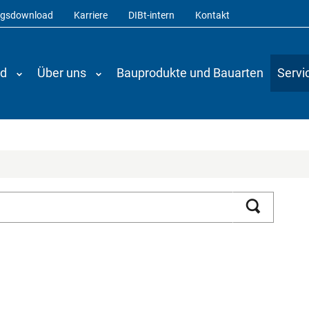
ngsdownload
Karriere
DIBt-intern
Kontakt
nd
Über uns
Bauprodukte und Bauarten
Servi
Suchen