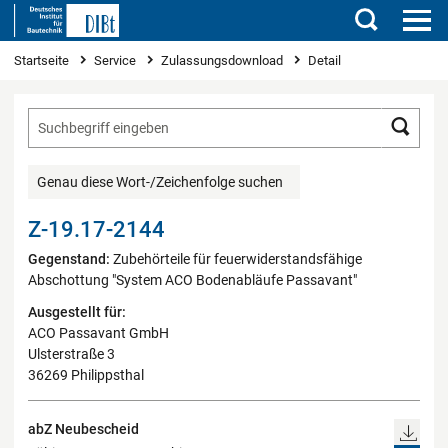
Suchen
Sie sind hier
Startseite
Service
Zulassungsdownload
Detail
Such
Genau diese Wort-/Zeichenfolge suchen
Z-19.17-2144
Gegenstand:
Zubehörteile für feuerwiderstandsfähige
Abschottung "System ACO Bodenabläufe Passavant"
Ausgestellt für:
ACO Passavant GmbH
Ulsterstraße 3
36269 Philippsthal
abZ Neubescheid