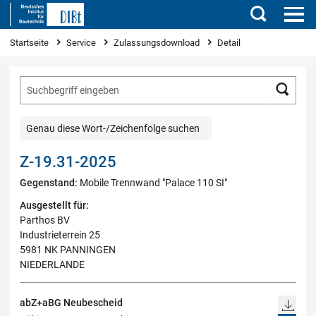
Suchen
Sie sind hier
Startseite
Service
Zulassungsdownload
Detail
Such
Genau diese Wort-/Zeichenfolge suchen
Z-19.31-2025
Gegenstand:
Mobile Trennwand "Palace 110 SI"
Ausgestellt für:
Parthos BV
Industrieterrein 25
5981 NK PANNINGEN
NIEDERLANDE
abZ+aBG Neubescheid