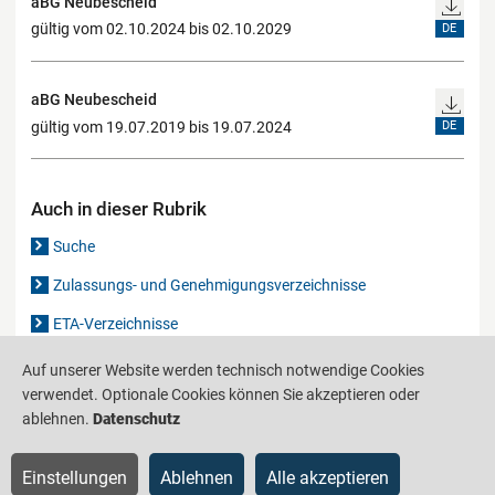
aBG Neubescheid
gültig vom 02.10.2024 bis 02.10.2029
DE
aBG Neubescheid
gültig vom 19.07.2019 bis 19.07.2024
DE
Auch in dieser Rubrik
Suche
Zulassungs- und Genehmigungsverzeichnisse
ETA-Verzeichnisse
Gutachten-Verzeichnis
Auf unserer Website werden technisch notwendige Cookies
verwendet. Optionale Cookies können Sie akzeptieren oder
ablehnen.
Datenschutz
Produktinformationsstelle für das Bauwesen
IS-ARGEBAU
Einstellungen
Ablehnen
Alle akzeptieren
Barrierefreiheit
Datenschutz
Impressum
Sitemap