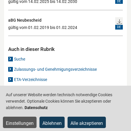
gültig vom 14.02.2025 bis 14.02.2030
DE
aBG Neubescheid
gültig vom 01.02.2019 bis 01.02.2024
DE
Auch in dieser Rubrik
Suche
Zulassungs- und Genehmigungsverzeichnisse
ETA-Verzeichnisse
Gutachten-Verzeichnis
Auf unserer Website werden technisch notwendige Cookies
verwendet. Optionale Cookies können Sie akzeptieren oder
ablehnen.
Datenschutz
Produktinformationsstelle für das Bauwesen
IS-ARGEBAU
Barrierefreiheit
Datenschutz
Impressum
Sitemap
Einstellungen
Ablehnen
Alle akzeptieren