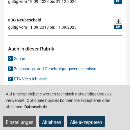
gültig vom 12.09.2023 bis 31.12.2026
DE
aBG Neubescheid
gültig vom 11.09.2018 bis 11.09.2023
DE
Auch in dieser Rubrik
Suche
Zulassungs- und Genehmigungsverzeichnisse
ETA-Verzeichnisse
Gutachten-Verzeichnis
Auf unserer Website werden technisch notwendige Cookies
verwendet. Optionale Cookies können Sie akzeptieren oder
ablehnen.
Datenschutz
Produktinformationsstelle für das Bauwesen
IS-ARGEBAU
Barrierefreiheit
Datenschutz
Impressum
Sitemap
Einstellungen
Ablehnen
Alle akzeptieren