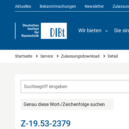
Aktuelles
Bekanntmachungen
Newsletter
Zulassu
Wir bieten
Sie si
Sie sind hier
Startseite
Service
Zulassungsdownload
Detail
Genau diese Wort-/Zeichenfolge suchen
Z-19.53-2379