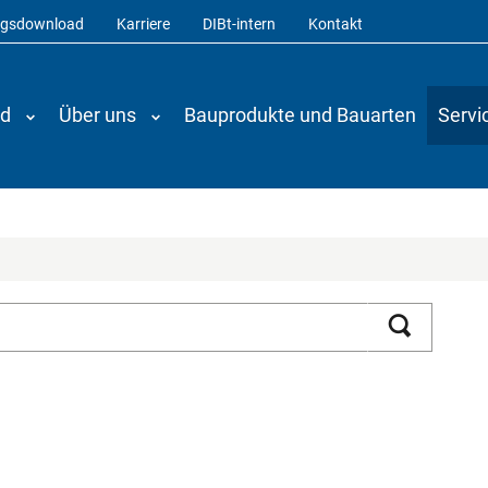
ngsdownload
Karriere
DIBt-intern
Kontakt
nd
Über uns
Bauprodukte und Bauarten
Servi
Suchen