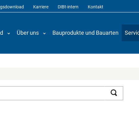
ngsdownload
Karriere
DIBt-intern
Kontakt
nd
Über uns
Bauprodukte und Bauarten
Servi
Suchen