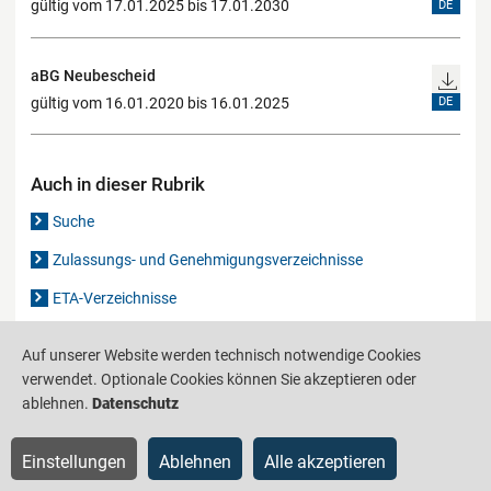
gültig vom 17.01.2025 bis 17.01.2030
DE
aBG Neubescheid
gültig vom 16.01.2020 bis 16.01.2025
DE
Auch in dieser Rubrik
Suche
Zulassungs- und Genehmigungsverzeichnisse
ETA-Verzeichnisse
Gutachten-Verzeichnis
Auf unserer Website werden technisch notwendige Cookies
verwendet. Optionale Cookies können Sie akzeptieren oder
ablehnen.
Datenschutz
Produktinformationsstelle für das Bauwesen
IS-ARGEBAU
Barrierefreiheit
Datenschutz
Impressum
Sitemap
Einstellungen
Ablehnen
Alle akzeptieren