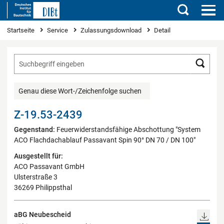
Suchen
Sie sind hier
Startseite
Service
Zulassungsdownload
Detail
Such
Genau diese Wort-/Zeichenfolge suchen
Z-19.53-2439
Gegenstand:
Feuerwiderstandsfähige Abschottung "System
ACO Flachdachablauf Passavant Spin 90° DN 70 / DN 100"
Ausgestellt für:
ACO Passavant GmbH
Ulsterstraße 3
36269 Philippsthal
aBG Neubescheid