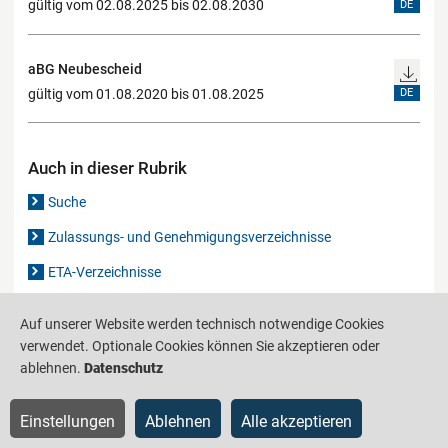
gültig vom 02.08.2025 bis 02.08.2030
DE
aBG Neubescheid
gültig vom 01.08.2020 bis 01.08.2025
DE
Auch in dieser Rubrik
Suche
Zulassungs- und Genehmigungsverzeichnisse
ETA-Verzeichnisse
Gutachten-Verzeichnis
Auf unserer Website werden technisch notwendige Cookies
verwendet. Optionale Cookies können Sie akzeptieren oder
ablehnen.
Datenschutz
Produktinformationsstelle für das Bauwesen
IS-ARGEBAU
Barrierefreiheit
Datenschutz
Impressum
Sitemap
Einstellungen
Ablehnen
Alle akzeptieren