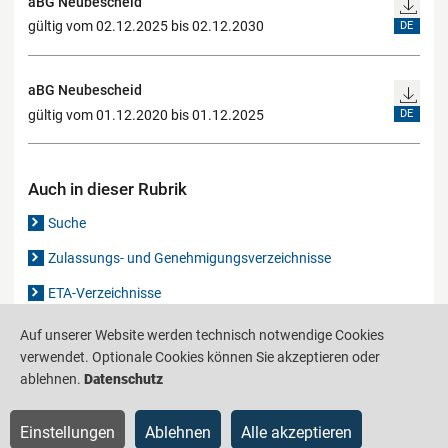
aBG Neubescheid
gültig vom 02.12.2025 bis 02.12.2030
DE
aBG Neubescheid
gültig vom 01.12.2020 bis 01.12.2025
DE
Auch in dieser Rubrik
Suche
Zulassungs- und Genehmigungsverzeichnisse
ETA-Verzeichnisse
Gutachten-Verzeichnis
Auf unserer Website werden technisch notwendige Cookies
verwendet. Optionale Cookies können Sie akzeptieren oder
ablehnen.
Datenschutz
Produktinformationsstelle für das Bauwesen
IS-ARGEBAU
Einstellungen
Ablehnen
Alle akzeptieren
Barrierefreiheit
Datenschutz
Impressum
Sitemap