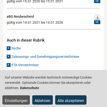
gültig vom 15.01.2026 bis 15.01.2031
DE
aBG Neubescheid
gültig vom 14.01.2021 bis 14.01.2026
DE
Auch in dieser Rubrik
Suche
Zulassungs- und Genehmigungsverzeichnisse
ETA-Verzeichnisse
Gutachten-Verzeichnis
Auf unserer Website werden technisch notwendige Cookies
verwendet. Optionale Cookies können Sie akzeptieren oder
ablehnen.
Datenschutz
Produktinformationsstelle für das Bauwesen
IS-ARGEBAU
Barrierefreiheit
Datenschutz
Impressum
Sitemap
Einstellungen
Ablehnen
Alle akzeptieren