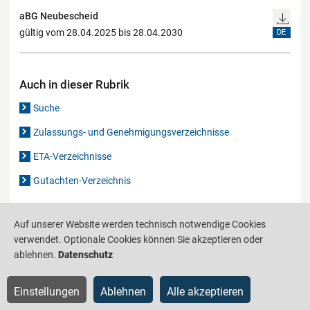
aBG Neubescheid
gültig vom 28.04.2025 bis 28.04.2030
DE
Auch in dieser Rubrik
Suche
Zulassungs- und Genehmigungsverzeichnisse
ETA-Verzeichnisse
Gutachten-Verzeichnis
Auf unserer Website werden technisch notwendige Cookies
Produktinformationsstelle für das Bauwesen
IS-ARGEBAU
verwendet. Optionale Cookies können Sie akzeptieren oder
Barrierefreiheit
Datenschutz
Impressum
Sitemap
ablehnen.
Datenschutz
Einstellungen
Ablehnen
Alle akzeptieren