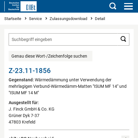
Suchen
Sie sind hier
Startseite
Service
Zulassungsdownload
Detail
Such
Genau diese Wort-/Zeichenfolge suchen
Z-23.11-1856
Gegenstand:
Wärmedämmung unter Verwendung der
mehrlagigen Verbund-Wärmedämm-Matten "ISUM MF 14" und
"ISUM MF 14 M"
Ausgestellt für:
J. Finck GmbH & Co. KG
Grüner Dyk 7-37
47803 Krefeld