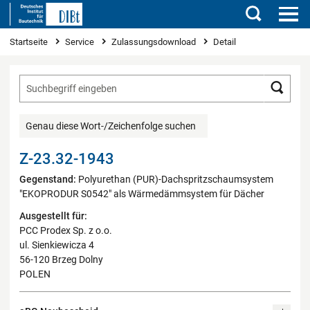
Suchen
Sie sind hier
Startseite
Service
Zulassungsdownload
Detail
Such
Genau diese Wort-/Zeichenfolge suchen
Z-23.32-1943
Gegenstand:
Polyurethan (PUR)-Dachspritzschaumsystem
"EKOPRODUR S0542" als Wärmedämmsystem für Dächer
Ausgestellt für:
PCC Prodex Sp. z o.o.
ul. Sienkiewicza 4
56-120 Brzeg Dolny
POLEN