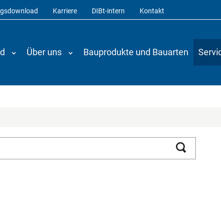
ngsdownload
Karriere
DIBt-intern
Kontakt
nd
Über uns
Bauprodukte und Bauarten
Servi
Suchen