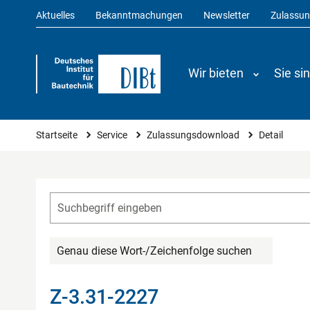
Aktuelles
Bekanntmachungen
Newsletter
Zulassu
Wir bieten
Sie si
Sie sind hier
Startseite
Service
Zulassungsdownload
Detail
Genau diese Wort-/Zeichenfolge suchen
Z-3.31-2227