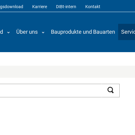
ngsdownload
Karriere
DIBt-intern
Kontakt
nd
Über uns
Bauprodukte und Bauarten
Servi
Suchen