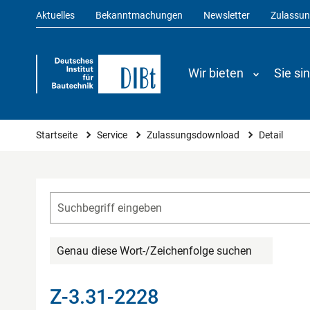
Aktuelles
Bekanntmachungen
Newsletter
Zulassu
Wir bieten
Sie si
Sie sind hier
Startseite
Service
Zulassungsdownload
Detail
Genau diese Wort-/Zeichenfolge suchen
Z-3.31-2228