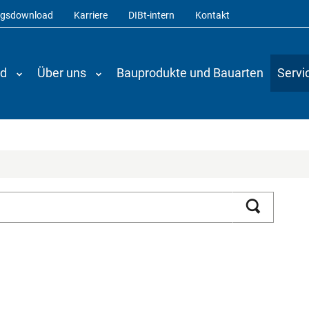
ngsdownload
Karriere
DIBt-intern
Kontakt
nd
Über uns
Bauprodukte und Bauarten
Servi
Suchen