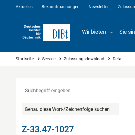
Aktuelles
Bekanntmachungen
Newsletter
Zulassu
Wir bieten
Sie si
Sie sind hier
Startseite
Service
Zulassungsdownload
Detail
Genau diese Wort-/Zeichenfolge suchen
Z-33.47-1027