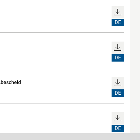
DE
DE
sbescheid
DE
DE