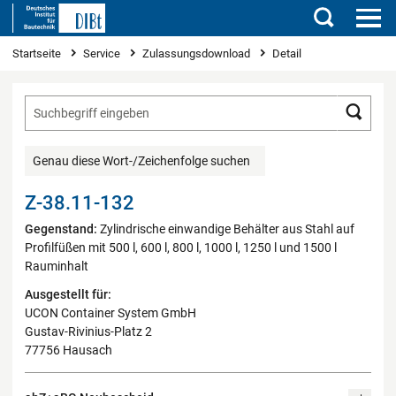
Suchen
Sie sind hier
Startseite
Service
Zulassungsdownload
Detail
Such
Genau diese Wort-/Zeichenfolge suchen
Z-38.11-132
Gegenstand:
Zylindrische einwandige Behälter aus Stahl auf
Profilfüßen mit 500 l, 600 l, 800 l, 1000 l, 1250 l und 1500 l
Rauminhalt
Ausgestellt für:
UCON Container System GmbH
Gustav-Rivinius-Platz 2
77756 Hausach