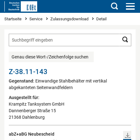
Suchen
Sie sind hier
Startseite
Service
Zulassungsdownload
Detail
Such
Genau diese Wort-/Zeichenfolge suchen
Z-38.11-143
Gegenstand:
Einwandige Stahlbehälter mit vertikal
abgekanteten Seitenwandfeldern
Ausgestellt für:
Krampitz Tanksystem GmbH
Dannenberger Straße 15
21368 Dahlenburg
abZ+aBG Neubescheid