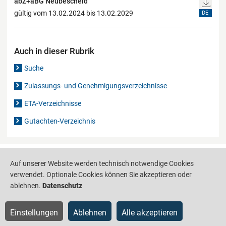
abZ+aBG Neubescheid
gültig vom 13.02.2024 bis 13.02.2029
DE
Auch in dieser Rubrik
Suche
Zulassungs- und Genehmigungsverzeichnisse
ETA-Verzeichnisse
Gutachten-Verzeichnis
Produktinformationsstelle für das Bauwesen
IS-ARGEBAU
Auf unserer Website werden technisch notwendige Cookies
verwendet. Optionale Cookies können Sie akzeptieren oder
Barrierefreiheit
Datenschutz
Impressum
Sitemap
ablehnen.
Datenschutz
Einstellungen
Ablehnen
Alle akzeptieren