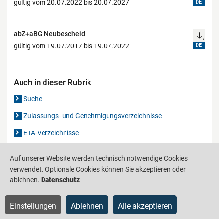
gültig vom 20.07.2022 bis 20.07.2027
DE
abZ+aBG Neubescheid
gültig vom 19.07.2017 bis 19.07.2022
DE
Auch in dieser Rubrik
Suche
Zulassungs- und Genehmigungsverzeichnisse
ETA-Verzeichnisse
Gutachten-Verzeichnis
Auf unserer Website werden technisch notwendige Cookies
verwendet. Optionale Cookies können Sie akzeptieren oder
ablehnen.
Datenschutz
Produktinformationsstelle für das Bauwesen
IS-ARGEBAU
Barrierefreiheit
Datenschutz
Impressum
Sitemap
Einstellungen
Ablehnen
Alle akzeptieren