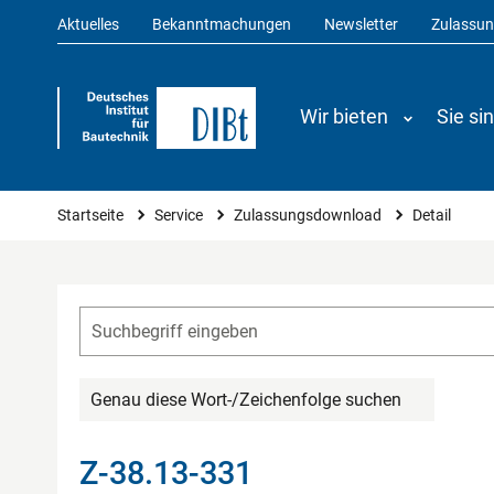
Aktuelles
Bekanntmachungen
Newsletter
Zulassu
Wir bieten
Sie si
Sie sind hier
Startseite
Service
Zulassungsdownload
Detail
Genau diese Wort-/Zeichenfolge suchen
Z-38.13-331