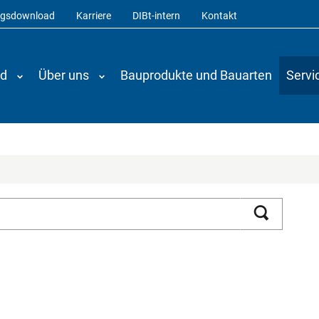
ngsdownload
Karriere
DIBt-intern
Kontakt
nd
Über uns
Bauprodukte und Bauarten
Servi
Suchen