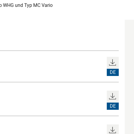
yp WHG und Typ MC Vario
DE
DE