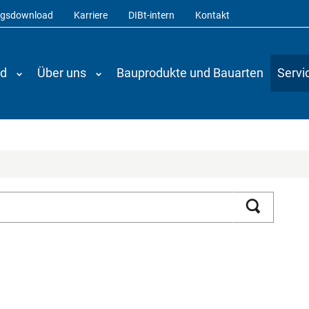
ngsdownload
Karriere
DIBt-intern
Kontakt
nd
Über uns
Bauprodukte und Bauarten
Servi
Suchen