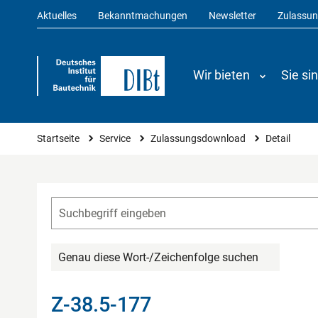
Aktuelles
Bekanntmachungen
Newsletter
Zulassu
Wir bieten
Sie si
Sie sind hier
Startseite
Service
Zulassungsdownload
Detail
Genau diese Wort-/Zeichenfolge suchen
Z-38.5-177