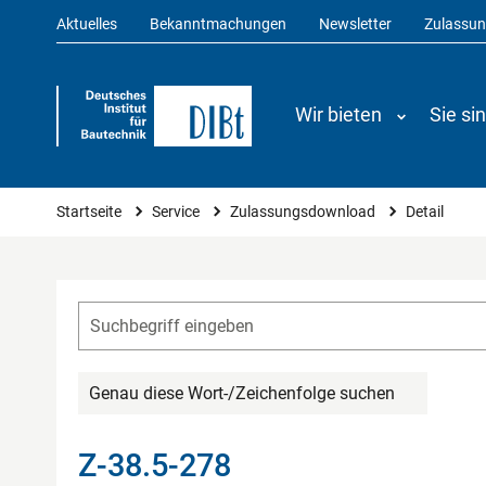
Aktuelles
Bekanntmachungen
Newsletter
Zulassu
Wir bieten
Sie si
Sie sind hier
Startseite
Service
Zulassungsdownload
Detail
Genau diese Wort-/Zeichenfolge suchen
Z-38.5-278