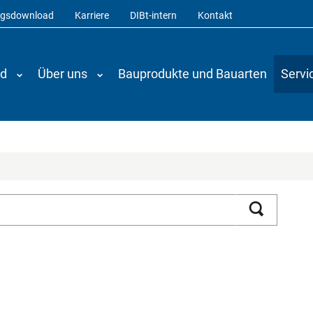
ngsdownload
Karriere
DIBt-intern
Kontakt
nd
Über uns
Bauprodukte und Bauarten
Servi
Suchen