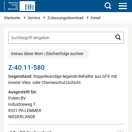
Suchen
Sie sind hier
Startseite
Service
Zulassungsdownload
Detail
Such
Genau diese Wort-/Zeichenfolge suchen
Z-40.11-580
Gegenstand:
Doppelwandige liegende Behälter aus GFK mit
innerer Vlies- oder Chemieschutzschicht
Ausgestellt für:
Polem BV
Industrieweg 7
8531 PA LEMMER
NIEDERLANDE