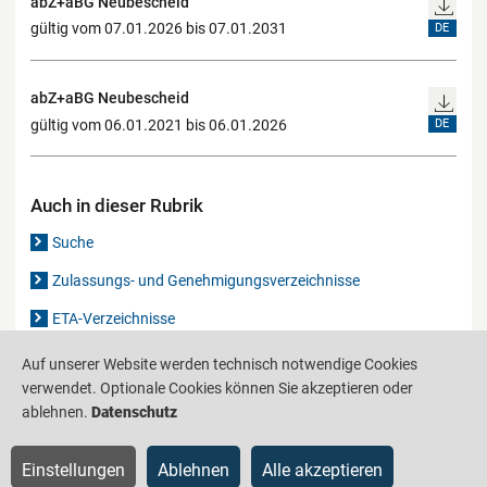
abZ+aBG Neubescheid
gültig vom 07.01.2026 bis 07.01.2031
DE
abZ+aBG Neubescheid
gültig vom 06.01.2021 bis 06.01.2026
DE
Auch in dieser Rubrik
Suche
Zulassungs- und Genehmigungsverzeichnisse
ETA-Verzeichnisse
Gutachten-Verzeichnis
Auf unserer Website werden technisch notwendige Cookies
verwendet. Optionale Cookies können Sie akzeptieren oder
ablehnen.
Datenschutz
Produktinformationsstelle für das Bauwesen
IS-ARGEBAU
Einstellungen
Ablehnen
Alle akzeptieren
Barrierefreiheit
Datenschutz
Impressum
Sitemap