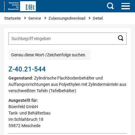
Suchen
Sie sind hier
Startseite
Service
Zulassungsdownload
Detail
Such
Genau diese Wort-/Zeichenfolge suchen
Z-40.21-544
Gegenstand:
Zylindrische Flachbodenbehälter und
Auffangvorrichtungen aus Polyethylen mit Zylindermänteln aus
verschweißten Tafeln (Tafelbehälter)
Ausgestellt für:
Büenfeld GmbH
Tank- und Behälterbau
Im Schlahbruch 18
59872 Meschede