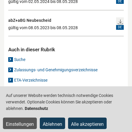
gültig vom 02.05.2024 bis 08.05.2028
DE
abZ+aBG Neubescheid
gültig vom 08.05.2023 bis 08.05.2028
DE
Auch in dieser Rubrik
Suche
Zulassungs- und Genehmigungsverzeichnisse
ETA-Verzeichnisse
Gutachten-Verzeichnis
Auf unserer Website werden technisch notwendige Cookies
verwendet. Optionale Cookies können Sie akzeptieren oder
ablehnen.
Datenschutz
Produktinformationsstelle für das Bauwesen
IS-ARGEBAU
Barrierefreiheit
Datenschutz
Impressum
Sitemap
Einstellungen
Ablehnen
Alle akzeptieren