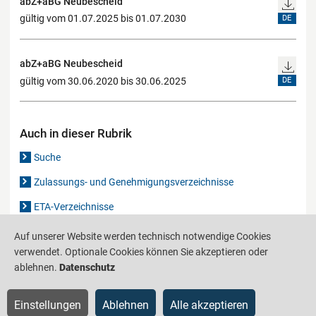
abZ+aBG Neubescheid
gültig vom 01.07.2025 bis 01.07.2030
DE
abZ+aBG Neubescheid
gültig vom 30.06.2020 bis 30.06.2025
DE
Auch in dieser Rubrik
Suche
Zulassungs- und Genehmigungsverzeichnisse
ETA-Verzeichnisse
Gutachten-Verzeichnis
Auf unserer Website werden technisch notwendige Cookies
verwendet. Optionale Cookies können Sie akzeptieren oder
ablehnen.
Datenschutz
Produktinformationsstelle für das Bauwesen
IS-ARGEBAU
Einstellungen
Ablehnen
Alle akzeptieren
Barrierefreiheit
Datenschutz
Impressum
Sitemap