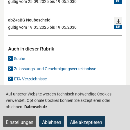
gültig vom 25.09.2025 bis 19.05.2030
DE
abZ+aBG Neubescheid
gültig vom 19.05.2025 bis 19.05.2030
DE
Auch in dieser Rubrik
Suche
Zulassungs- und Genehmigungsverzeichnisse
ETA-Verzeichnisse
Gutachten-Verzeichnis
Auf unserer Website werden technisch notwendige Cookies
verwendet. Optionale Cookies können Sie akzeptieren oder
ablehnen.
Datenschutz
Produktinformationsstelle für das Bauwesen
IS-ARGEBAU
Barrierefreiheit
Datenschutz
Impressum
Sitemap
Einstellungen
Ablehnen
Alle akzeptieren