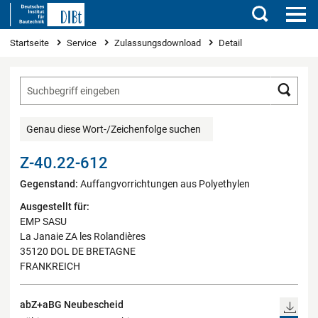
Suchen
Sie sind hier
Startseite
Service
Zulassungsdownload
Detail
Such
Genau diese Wort-/Zeichenfolge suchen
Z-40.22-612
Gegenstand:
Auffangvorrichtungen aus Polyethylen
Ausgestellt für:
EMP SASU
La Janaie ZA les Rolandières
35120 DOL DE BRETAGNE
FRANKREICH
abZ+aBG Neubescheid