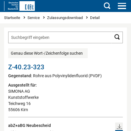
Suchen
Sie sind hier
Startseite
Service
Zulassungsdownload
Detail
Such
Genau diese Wort-/Zeichenfolge suchen
Z-40.23-323
Gegenstand:
Rohre aus Polyvinylidenfluorid (PVDF)
Ausgestellt für:
SIMONA AG
Kunststoffwerke
Teichweg 16
55606 Kirn
abZ+aBG Neubescheid