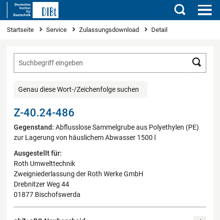
Suchen
Sie sind hier
Startseite
Service
Zulassungsdownload
Detail
Such
Genau diese Wort-/Zeichenfolge suchen
Z-40.24-486
Gegenstand:
Abflusslose Sammelgrube aus Polyethylen (PE)
zur Lagerung von häuslichem Abwasser 1500 l
Ausgestellt für:
Roth Umwelttechnik
Zweigniederlassung der Roth Werke GmbH
Drebnitzer Weg 44
01877 Bischofswerda