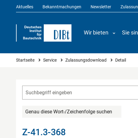
Aktuelles
Bekanntmachungen
Newsletter
Zulassu
Wir bieten
Sie si
Sie sind hier
Startseite
Service
Zulassungsdownload
Detail
Genau diese Wort-/Zeichenfolge suchen
Z-41.3-368