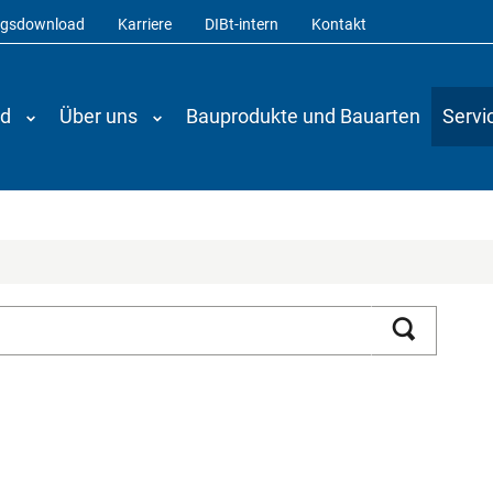
ngsdownload
Karriere
DIBt-intern
Kontakt
nd
Über uns
Bauprodukte und Bauarten
Servi
Suchen