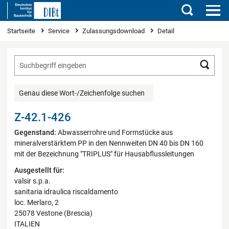
Suchen
Sie sind hier
Startseite
Service
Zulassungsdownload
Detail
Such
Genau diese Wort-/Zeichenfolge suchen
Z-42.1-426
Gegenstand:
Abwasserrohre und Formstücke aus
mineralverstärktem PP in den Nennweiten DN 40 bis DN 160
mit der Bezeichnung "TRIPLUS" für Hausabflussleitungen
Ausgestellt für:
valsir s.p.a.
sanitaria idraulica riscaldamento
loc. Merlaro, 2
25078 Vestone (Brescia)
ITALIEN