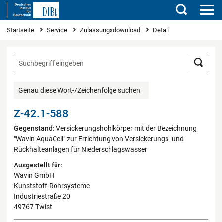
Suchen
Sie sind hier
Startseite
Service
Zulassungsdownload
Detail
Such
Genau diese Wort-/Zeichenfolge suchen
Z-42.1-588
Gegenstand:
Versickerungshohlkörper mit der Bezeichnung
"Wavin AquaCell" zur Errichtung von Versickerungs- und
Rückhalteanlagen für Niederschlagswasser
Ausgestellt für:
Wavin GmbH
Kunststoff-Rohrsysteme
Industriestraße 20
49767 Twist