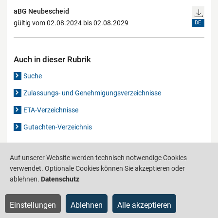
aBG Neubescheid
gültig vom 02.08.2024 bis 02.08.2029
DE
Auch in dieser Rubrik
Suche
Zulassungs- und Genehmigungsverzeichnisse
ETA-Verzeichnisse
Gutachten-Verzeichnis
Auf unserer Website werden technisch notwendige Cookies
Produktinformationsstelle für das Bauwesen
IS-ARGEBAU
verwendet. Optionale Cookies können Sie akzeptieren oder
Barrierefreiheit
Datenschutz
Impressum
Sitemap
ablehnen.
Datenschutz
Einstellungen
Ablehnen
Alle akzeptieren