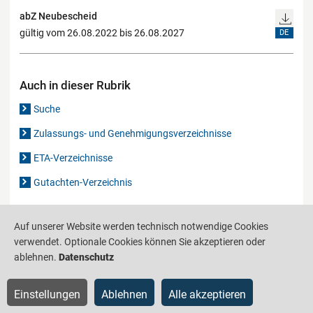
abZ Neubescheid
gültig vom 26.08.2022 bis 26.08.2027
DE
Auch in dieser Rubrik
Suche
Zulassungs- und Genehmigungsverzeichnisse
ETA-Verzeichnisse
Gutachten-Verzeichnis
Auf unserer Website werden technisch notwendige Cookies
Produktinformationsstelle für das Bauwesen
IS-ARGEBAU
verwendet. Optionale Cookies können Sie akzeptieren oder
Barrierefreiheit
Datenschutz
Impressum
Sitemap
ablehnen.
Datenschutz
Einstellungen
Ablehnen
Alle akzeptieren