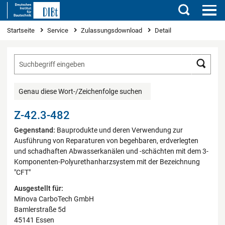
Suchen
Sie sind hier
Startseite
Service
Zulassungsdownload
Detail
Such
Genau diese Wort-/Zeichenfolge suchen
Z-42.3-482
Gegenstand:
Bauprodukte und deren Verwendung zur
Ausführung von Reparaturen von begehbaren, erdverlegten
und schadhaften Abwasserkanälen und -schächten mit dem 3-
Komponenten-Polyurethanharzsystem mit der Bezeichnung
"CFT"
Ausgestellt für:
Minova CarboTech GmbH
Bamlerstraße 5d
45141 Essen