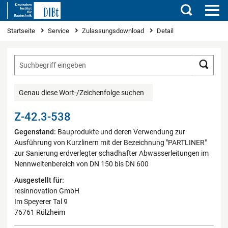
Suchen
Sie sind hier
Startseite
Service
Zulassungsdownload
Detail
Such
Genau diese Wort-/Zeichenfolge suchen
Z-42.3-538
Gegenstand:
Bauprodukte und deren Verwendung zur
Ausführung von Kurzlinern mit der Bezeichnung "PARTLINER"
zur Sanierung erdverlegter schadhafter Abwasserleitungen im
Nennweitenbereich von DN 150 bis DN 600
Ausgestellt für:
resinnovation GmbH
Im Speyerer Tal 9
76761 Rülzheim