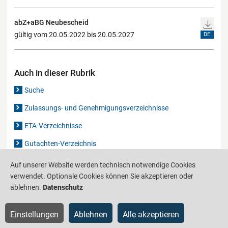
abZ+aBG Neubescheid
gültig vom 20.05.2022 bis 20.05.2027
DE
Auch in dieser Rubrik
Suche
Zulassungs- und Genehmigungsverzeichnisse
ETA-Verzeichnisse
Gutachten-Verzeichnis
Auf unserer Website werden technisch notwendige Cookies
Produktinformationsstelle für das Bauwesen
IS-ARGEBAU
verwendet. Optionale Cookies können Sie akzeptieren oder
ablehnen.
Datenschutz
Barrierefreiheit
Datenschutz
Impressum
Sitemap
Einstellungen
Ablehnen
Alle akzeptieren