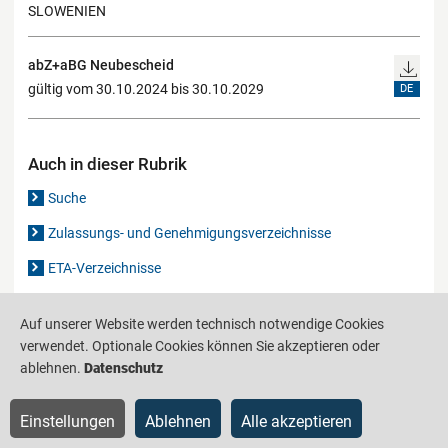
SLOWENIEN
abZ+aBG Neubescheid
gültig vom 30.10.2024 bis 30.10.2029
DE
Auch in dieser Rubrik
Suche
Zulassungs- und Genehmigungsverzeichnisse
ETA-Verzeichnisse
Gutachten-Verzeichnis
Auf unserer Website werden technisch notwendige Cookies
verwendet. Optionale Cookies können Sie akzeptieren oder
Produktinformationsstelle für das Bauwesen
IS-ARGEBAU
ablehnen.
Datenschutz
Barrierefreiheit
Datenschutz
Impressum
Sitemap
Einstellungen
Ablehnen
Alle akzeptieren