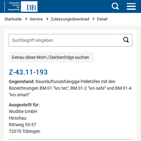
Suchen
Sie sind hier
Startseite
Service
Zulassungsdownload
Detail
Such
Genau diese Wort-/Zeichenfolge suchen
Z-43.11-193
Gegenstand:
Raumluftunabhängige Pelletöfen mit den
Bezeichnungen BM 01 "ivo.tec", BM 01-2 "ivo.safe" und BM 01-4
"ivo.smart"
Ausgestellt für:
Wodtke GmbH
Hirschau
Rittweg 55-57
72070 Tübingen