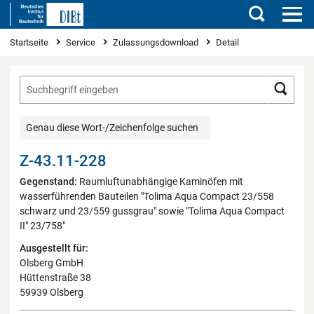
Suchen
Sie sind hier
Startseite
Service
Zulassungsdownload
Detail
Such
Genau diese Wort-/Zeichenfolge suchen
Z-43.11-228
Gegenstand:
Raumluftunabhängige Kaminöfen mit
wasserführenden Bauteilen "Tolima Aqua Compact 23/558
schwarz und 23/559 gussgrau" sowie "Tolima Aqua Compact
II" 23/758"
Ausgestellt für:
Olsberg GmbH
Hüttenstraße 38
59939 Olsberg