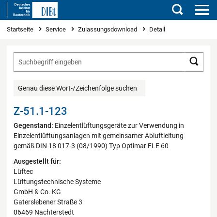
Suchen
Sie sind hier
Startseite
Service
Zulassungsdownload
Detail
Such
Genau diese Wort-/Zeichenfolge suchen
Z-51.1-123
Gegenstand:
Einzelentlüftungsgeräte zur Verwendung in
Einzelentlüftungsanlagen mit gemeinsamer Abluftleitung
gemäß DIN 18 017-3 (08/1990) Typ Optimar FLE 60
Ausgestellt für:
Lüftec
Lüftungstechnische Systeme
GmbH & Co. KG
Gaterslebener Straße 3
06469 Nachterstedt