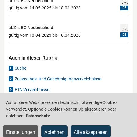
abZ+aBG Neubescheid
gültig vom 14.05.2025 bis 18.04.2028
DE
abZ+aBG Neubescheid
gültig vom 18.04.2023 bis 18.04.2028
DE
Auch in dieser Rubrik
Suche
Zulassungs- und Genehmigungsverzeichnisse
ETA-Verzeichnisse
Gutachten-Verzeichnis
Auf unserer Website werden technisch notwendige Cookies
verwendet. Optionale Cookies können Sie akzeptieren oder
ablehnen.
Datenschutz
Produktinformationsstelle für das Bauwesen
IS-ARGEBAU
Einstellungen
Ablehnen
Alle akzeptieren
Barrierefreiheit
Datenschutz
Impressum
Sitemap