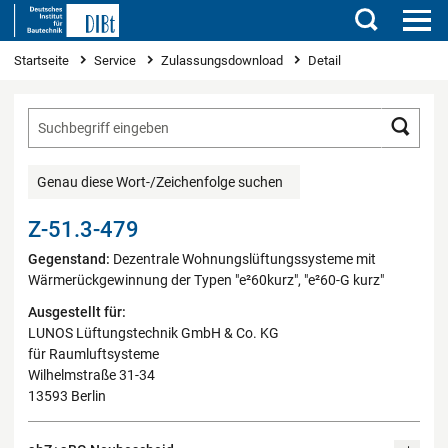
Suchen
Sie sind hier
Startseite
Service
Zulassungsdownload
Detail
Such
Genau diese Wort-/Zeichenfolge suchen
Z-51.3-479
Gegenstand:
Dezentrale Wohnungslüftungssysteme mit
Wärmerückgewinnung der Typen "e²60kurz", "e²60-G kurz"
Ausgestellt für:
LUNOS Lüftungstechnik GmbH & Co. KG
für Raumluftsysteme
Wilhelmstraße 31-34
13593 Berlin